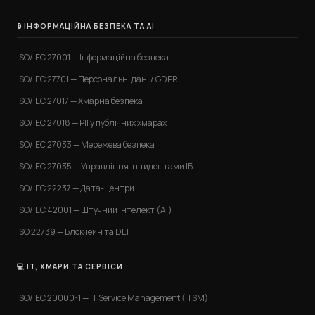
🔒 ІНФОРМАЦІЙНА БЕЗПЕКА ТА AI
ISO/IEC 27001 — Інформаційна безпека
ISO/IEC 27701 — Персональні дані / GDPR
ISO/IEC 27017 — Хмарна безпека
ISO/IEC 27018 — PII у публічних хмарах
ISO/IEC 27033 — Мережева безпека
ISO/IEC 27035 — Управління інцидентами ІБ
ISO/IEC 22237 — Дата-центри
ISO/IEC 42001 — Штучний інтелект (AI)
ISO 22739 — Блокчейн та DLT
💻 IT, ХМАРИ ТА СЕРВІСИ
ISO/IEC 20000-1 — IT Service Management (ITSM)