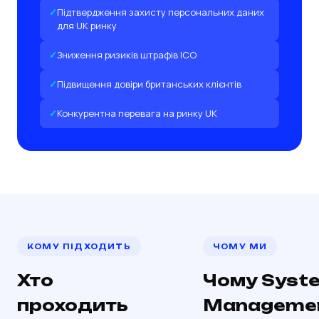
Підтвердження захисту персональних даних
для UK ринку
Зниження ризиків штрафів ICO
Підвищення довіри британських клієнтів
Конкурентна перевага на ринку UK
КОМУ ПІДХОДИТЬ
ЧОМУ МИ
Хто
Чому Syst
проходить
Manageme