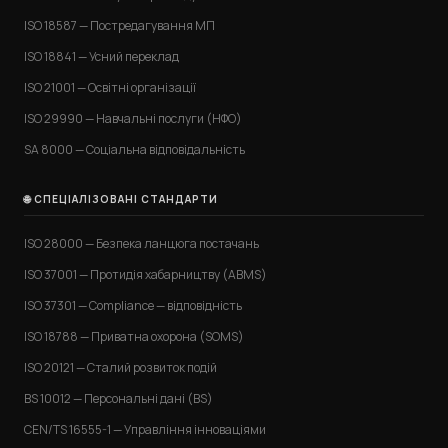
ISO 18587 — Постредагування МП
ISO 18841 — Усний переклад
ISO 21001 — Освітні організації
ISO 29990 — Навчальні послуги (НФО)
SA 8000 — Соціальна відповідальність
🌐 СПЕЦІАЛІЗОВАНІ СТАНДАРТИ
ISO 28000 — Безпека ланцюга постачань
ISO 37001 — Протидія хабарництву (ABMS)
ISO 37301 — Compliance — відповідність
ISO 18788 — Приватна охорона (SOMS)
ISO 20121 — Сталий розвиток подій
BS 10012 — Персональні дані (BS)
CEN/TS 16555-1 — Управління інноваціями