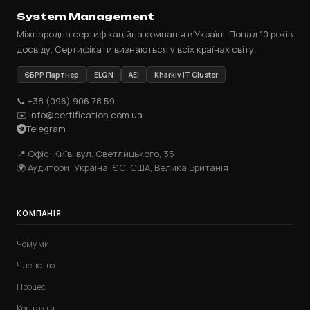
System Management
Міжнародна сертифікаційна компанія в Україні. Понад 10 років
досвіду. Сертифікати визнаються у всіх країнах світу.
ЄБРР Партнер
ELQN
AEi
Kharkiv IT Cluster
📞 +38 (096) 906 78 59
✉️ info@certification.com.ua
Telegram
📍 Офіс: Київ, вул. Светлицького, 35
🌍 Аудитори: Україна, ЄС, США, Велика Британія
КОМПАНІЯ
Чому ми
Членство
Процес
Контакти