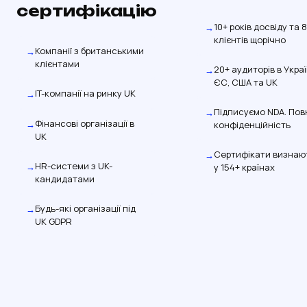
сертифікацію
10+ років досвіду та 
клієнтів щорічно
Компанії з британськими
клієнтами
20+ аудиторів в Украї
ЄС, США та UK
IT-компанії на ринку UK
Підписуємо NDA. Пов
Фінансові організації в
конфіденційність
UK
Сертифікати визнаю
HR-системи з UK-
у 154+ країнах
кандидатами
Будь-які організації під
UK GDPR