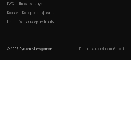
LWG — Шкіряна галузь
Kosher — Кошер сертифікація
Halal — Халяль сертифікація
© 2025 System Management
Політика конфіденційності