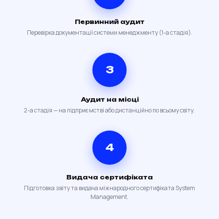
Первинний аудит
Перевірка документації системи менеджменту (1-а стадія).
3
Аудит на місці
2-а стадія — на підприємстві або дистанційно по всьому світу.
4
Видача сертифіката
Підготовка звіту та видача міжнародного сертифіката System
Management.