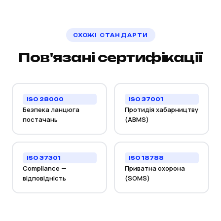
СХОЖІ СТАНДАРТИ
Пов'язані сертифікації
ISO 28000
ISO 37001
Безпека ланцюга
Протидія хабарництву
постачань
(ABMS)
ISO 37301
ISO 18788
Compliance —
Приватна охорона
відповідність
(SOMS)