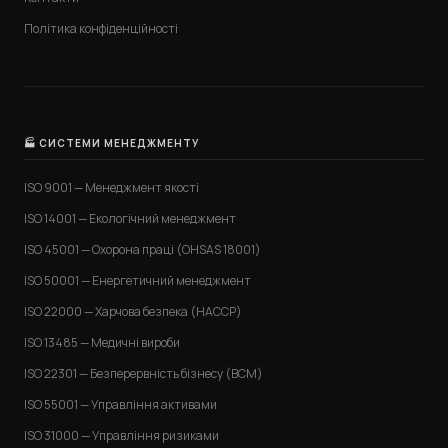
Політика конфіденційності
🏭 СИСТЕМИ МЕНЕДЖМЕНТУ
ISO 9001 — Менеджмент якості
ISO 14001 — Екологічний менеджмент
ISO 45001 — Охорона праці (OHSAS 18001)
ISO 50001 — Енергетичний менеджмент
ISO 22000 — Харчова безпека (HACCP)
ISO 13485 — Медичні вироби
ISO 22301 — Безперервність бізнесу (BCM)
ISO 55001 — Управління активами
ISO 31000 — Управління ризиками