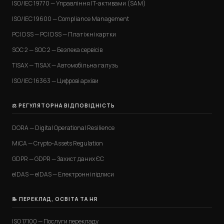
ISO/IEC 19770 — Управління IT-активами (SAM)
ISO/IEC 19600 — Compliance Management
PCI DSS — PCI DSS — Платіжні картки
SOC 2 — SOC 2 — Безпека сервісів
TISAX — TISAX — Автомобільна галузь
ISO/IEC 16363 — Цифрові архіви
⚖️ РЕГУЛЯТОРНА ВІДПОВІДНІСТЬ
DORA — Digital Operational Resilience
MiCA — Crypto-Assets Regulation
GDPR — GDPR — Захист даних ЄС
eIDAS — eIDAS — Електронні підписи
📝 ПЕРЕКЛАД, ОСВІТА ТА HR
ISO 17100 — Послуги перекладу