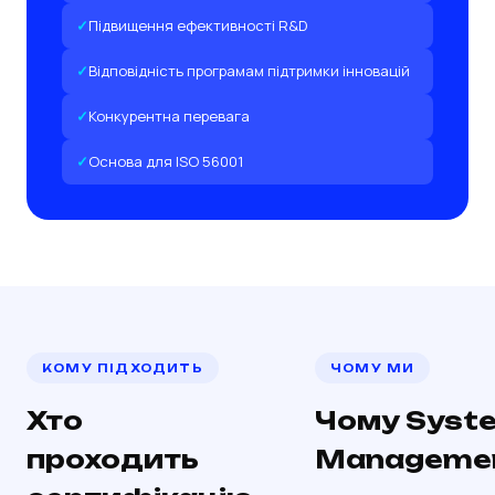
Підвищення ефективності R&D
Відповідність програмам підтримки інновацій
Конкурентна перевага
Основа для ISO 56001
КОМУ ПІДХОДИТЬ
ЧОМУ МИ
Хто
Чому Syst
проходить
Manageme