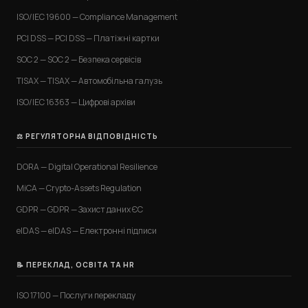
ISO/IEC 19600 — Compliance Management
PCI DSS — PCI DSS — Платіжні картки
SOC 2 — SOC 2 — Безпека сервісів
TISAX — TISAX — Автомобільна галузь
ISO/IEC 16363 — Цифрові архіви
⚖️ РЕГУЛЯТОРНА ВІДПОВІДНІСТЬ
DORA — Digital Operational Resilience
MiCA — Crypto-Assets Regulation
GDPR — GDPR — Захист даних ЄС
eIDAS — eIDAS — Електронні підписи
📝 ПЕРЕКЛАД, ОСВІТА ТА HR
ISO 17100 — Послуги перекладу