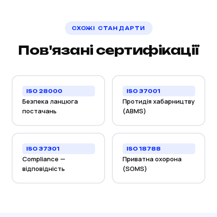
СХОЖІ СТАНДАРТИ
Пов'язані сертифікації
ISO 28000
ISO 37001
Безпека ланцюга
Протидія хабарництву
постачань
(ABMS)
ISO 37301
ISO 18788
Compliance —
Приватна охорона
відповідність
(SOMS)