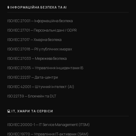
🔒 ІНФОРМАЦІЙНА БЕЗПЕКА ТА AI
ISO/IEC 27001 — Інформаційна безпека
ISO/IEC 27701 — Персональні дані / GDPR
ISO/IEC 27017 — Хмарна безпека
ISO/IEC 27018 — PII у публічних хмарах
ISO/IEC 27033 — Мережева безпека
ISO/IEC 27035 — Управління інцидентами ІБ
ISO/IEC 22237 — Дата-центри
ISO/IEC 42001 — Штучний інтелект (AI)
ISO 22739 — Блокчейн та DLT
💻 IT, ХМАРИ ТА СЕРВІСИ
ISO/IEC 20000-1 — IT Service Management (ITSM)
ISO/IEC 19770 — Управління IT-активами (SAM)