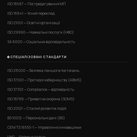
ISO 18587 — Постредагування МП
ISO 18841 — Усний переклад
ISO 21001 — Освітні організації
ISO 29990 — Навчальні послуги (НФО)
SA 8000 — Соціальна відповідальність
🌐 СПЕЦІАЛІЗОВАНІ СТАНДАРТИ
ISO 28000 — Безпека ланцюга постачань
ISO 37001 — Протидія хабарництву (ABMS)
ISO 37301 — Compliance — відповідність
ISO 18788 — Приватна охорона (SOMS)
ISO 20121 — Сталий розвиток подій
BS 10012 — Персональні дані (BS)
CEN/TS 16555-1 — Управління інноваціями
LWG — Шкіряна галузь