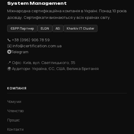
System Management
Міжнародна сертифікаційна компанія в Україні. Понад 10 років
досвіду. Сертифікати визнаються у всіх країнах світу.
ЄБРР Партнер
ELQN
AEi
Kharkiv IT Cluster
📞 +38 (096) 906 78 59
✉️ info@certification.com.ua
Telegram
📍 Офіс: Київ, вул. Светлицького, 35
🌍 Аудитори: Україна, ЄС, США, Велика Британія
КОМПАНІЯ
Чому ми
Членство
Процес
Контакти