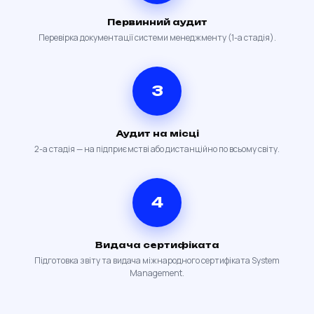
Первинний аудит
Перевірка документації системи менеджменту (1-а стадія).
3
Аудит на місці
2-а стадія — на підприємстві або дистанційно по всьому світу.
4
Видача сертифіката
Підготовка звіту та видача міжнародного сертифіката System
Management.