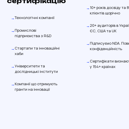
сертифікацію
10+ років досвіду та 
клієнтів щорічно
Технологічні компанії
20+ аудиторів в Украї
Промислові
ЄС, США та UK
підприємства з R&D
Підписуємо NDA. Пов
Стартапи та інноваційні
конфіденційність
хаби
Сертифікати визнаю
Університети та
у 154+ країнах
дослідницькі інститути
Компанії що отримують
гранти на інновації