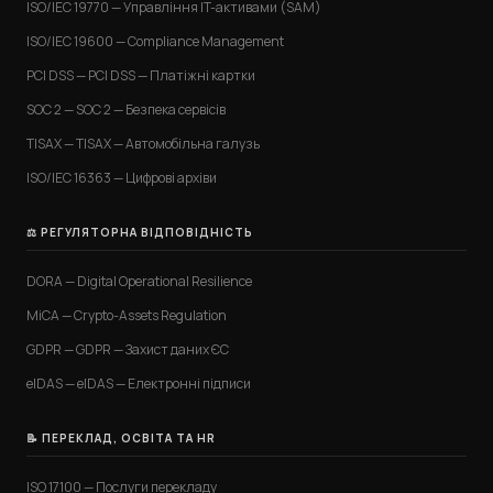
ISO/IEC 19770 — Управління IT-активами (SAM)
ISO/IEC 19600 — Compliance Management
PCI DSS — PCI DSS — Платіжні картки
SOC 2 — SOC 2 — Безпека сервісів
TISAX — TISAX — Автомобільна галузь
ISO/IEC 16363 — Цифрові архіви
⚖️ РЕГУЛЯТОРНА ВІДПОВІДНІСТЬ
DORA — Digital Operational Resilience
MiCA — Crypto-Assets Regulation
GDPR — GDPR — Захист даних ЄС
eIDAS — eIDAS — Електронні підписи
📝 ПЕРЕКЛАД, ОСВІТА ТА HR
ISO 17100 — Послуги перекладу