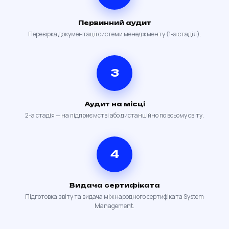
Первинний аудит
Перевірка документації системи менеджменту (1-а стадія).
3
Аудит на місці
2-а стадія — на підприємстві або дистанційно по всьому світу.
4
Видача сертифіката
Підготовка звіту та видача міжнародного сертифіката System
Management.