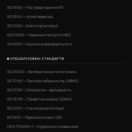
ISO 18587 — Постредагування МП
ISO 18841 — Усний переклад
ISO 21001 — Освітні організації
ISO 29990 — Навчальні послуги (НФО)
SA 8000 — Соціальна відповідальність
🌐 СПЕЦІАЛІЗОВАНІ СТАНДАРТИ
ISO 28000 — Безпека ланцюга постачань
ISO 37001 — Протидія хабарництву (ABMS)
ISO 37301 — Compliance — відповідність
ISO 18788 — Приватна охорона (SOMS)
ISO 20121 — Сталий розвиток подій
BS 10012 — Персональні дані (BS)
CEN/TS 16555-1 — Управління інноваціями