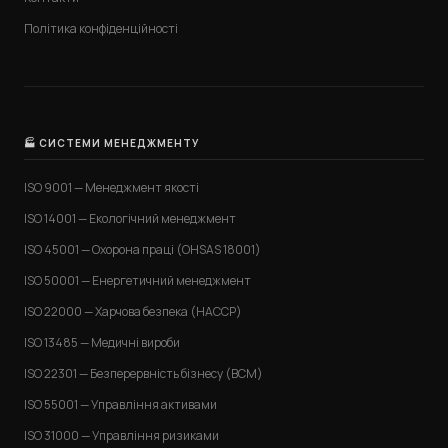
Політика конфіденційності
🏭 СИСТЕМИ МЕНЕДЖМЕНТУ
ISO 9001 — Менеджмент якості
ISO 14001 — Екологічний менеджмент
ISO 45001 — Охорона праці (OHSAS 18001)
ISO 50001 — Енергетичний менеджмент
ISO 22000 — Харчова безпека (HACCP)
ISO 13485 — Медичні вироби
ISO 22301 — Безперервність бізнесу (BCM)
ISO 55001 — Управління активами
ISO 31000 — Управління ризиками