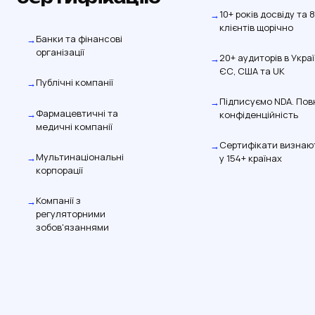
10+ років досвіду та 
клієнтів щорічно
Банки та фінансові
організації
20+ аудиторів в Украї
ЄС, США та UK
Публічні компанії
Підписуємо NDA. Пов
Фармацевтичні та
конфіденційність
медичні компанії
Сертифікати визнаю
Мультинаціональні
у 154+ країнах
корпорації
Компанії з
регуляторними
зобов'язаннями