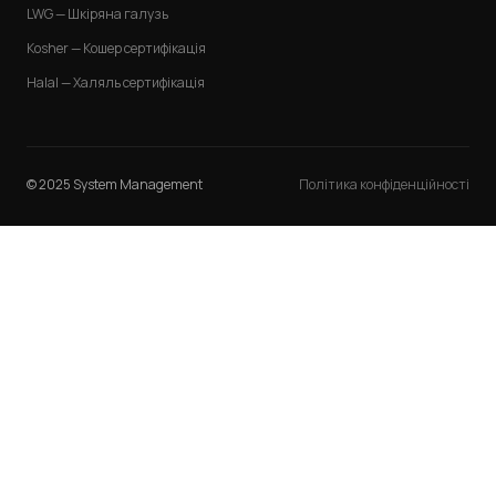
LWG — Шкіряна галузь
Kosher — Кошер сертифікація
Halal — Халяль сертифікація
© 2025 System Management
Політика конфіденційності