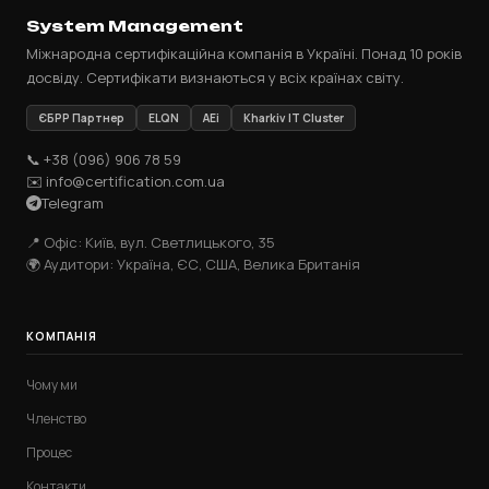
System Management
Міжнародна сертифікаційна компанія в Україні. Понад 10 років
досвіду. Сертифікати визнаються у всіх країнах світу.
ЄБРР Партнер
ELQN
AEi
Kharkiv IT Cluster
📞 +38 (096) 906 78 59
✉️ info@certification.com.ua
Telegram
📍 Офіс: Київ, вул. Светлицького, 35
🌍 Аудитори: Україна, ЄС, США, Велика Британія
КОМПАНІЯ
Чому ми
Членство
Процес
Контакти