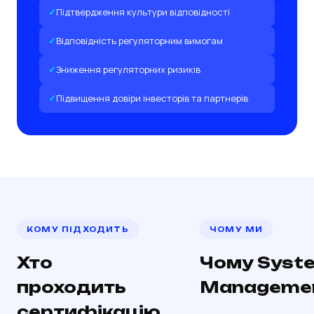
Підтвердження культури відповідності
Відповідність регуляторним вимогам
Зниження регуляторних ризиків
Підвищення довіри інвесторів та партнерів
КОМУ ПІДХОДИТЬ
ЧОМУ МИ
Хто
Чому Syst
проходить
Manageme
сертифікацію