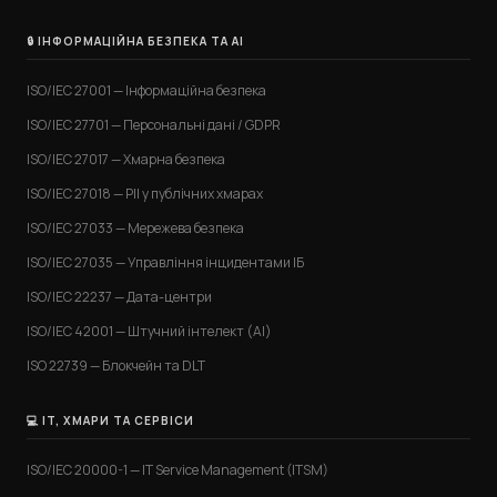
🔒 ІНФОРМАЦІЙНА БЕЗПЕКА ТА AI
ISO/IEC 27001 — Інформаційна безпека
ISO/IEC 27701 — Персональні дані / GDPR
ISO/IEC 27017 — Хмарна безпека
ISO/IEC 27018 — PII у публічних хмарах
ISO/IEC 27033 — Мережева безпека
ISO/IEC 27035 — Управління інцидентами ІБ
ISO/IEC 22237 — Дата-центри
ISO/IEC 42001 — Штучний інтелект (AI)
ISO 22739 — Блокчейн та DLT
💻 IT, ХМАРИ ТА СЕРВІСИ
ISO/IEC 20000-1 — IT Service Management (ITSM)