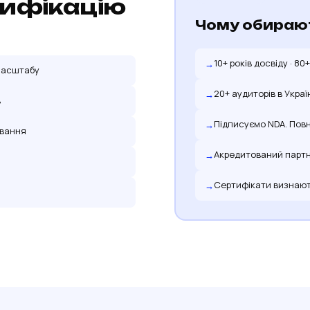
тифікацію
Чому обираю
10+ років досвіду · 80
 масштабу
20+ аудиторів в Украї
в
Підписуємо NDA. Повн
ування
Акредитований парт
Сертифікати визнають