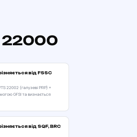
O 22000
ізняється від FSSC
/TS 22002 (галузеві PRP) +
имогою GFSI та визнається
ізняється від SQF, BRC