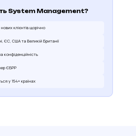
ть System Management?
+ нових клієнтів щорічно
ні, ЄС, США та Великій Британії
а конфіденційність
нер ЄБРР
ся у 154+ країнах