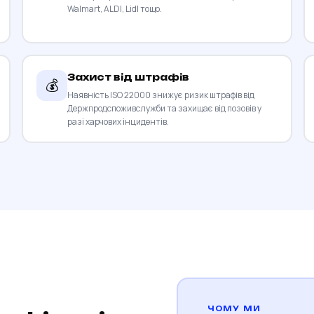
Walmart, ALDI, Lidl тощо.
Захист від штрафів
💰
Наявність ISO 22000 знижує ризик штрафів від
Держпродспоживслужби та захищає від позовів у
разі харчових інцидентів.
ЧОМУ МИ