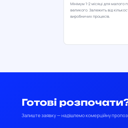
Мінімум 1-2 місяці для малого п
великого. Залежить від кількос
виробничих процесів.
Готові розпочати
Залиште заявку — надішлемо комерційну пропоз