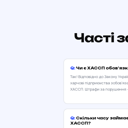
Часті 
Чи є ХАССП обов'язк
Так! Відповідно до Закону Украї
харчові підприємства зобов'яз
ХАССП. Штрафи за порушення — 
Скільки часу займа
ХАССП?