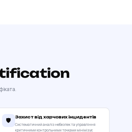
ification
фіката.
Захист від харчових інцидентів
🛡️
Систематичний аналіз небезпек та управління
критичними контрольними точками мінімізує