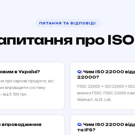
ПИТАННЯ ТА ВІДПОВІДІ
запитання про IS
овим в Україні?
Чим ISO 22000 відр
22000?
ни про харчові продукти, всі
FSSC 22000 = ISO 22000 + ISO
ані впровадити систему
вимоги FSSC. FSSC 22000 є в
від 5 100 грн.
Walmart, ALDI, Lidl.
є впровадження
Чим ISO 22000 відр
та IFS?