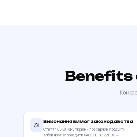
Benefits
Конкре
Виконання вимог законодавства
⚖️
Стаття 65 Закону України про харчові продукти
зобов'язує впровадити ХАССП. ISO 22000 —