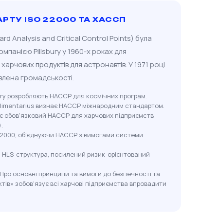
АРТУ ISO 22000 ТА ХАССП
d Analysis and Critical Control Points) була
панією Pillsbury у 1960-х роках для
арчових продуктів для астронавтів. У 1971 році
влена громадськості.
bury розробляють HACCP для космічних програм.
Alimentarius визнає HACCP міжнародним стандартом.
 обов'язковий HACCP для харчових підприємств
.
22000, об'єднуючи HACCP з вимогами системи
: HLS-структура, посилений ризик-орієнтований
Про основні принципи та вимоги до безпечності та
тів» зобов'язує всі харчові підприємства впровадити