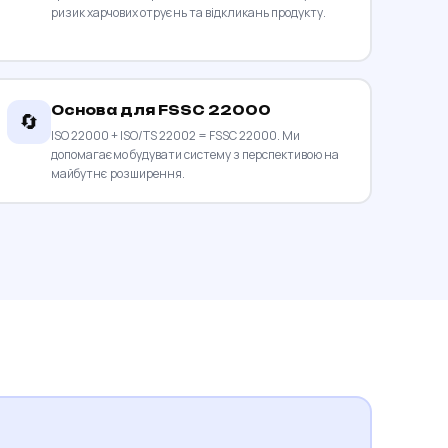
ризик харчових отруєнь та відкликань продукту.
Основа для FSSC 22000
🔄
ISO 22000 + ISO/TS 22002 = FSSC 22000. Ми
допомагаємо будувати систему з перспективою на
майбутнє розширення.