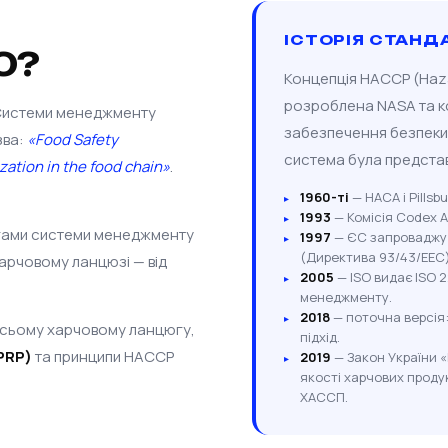
ІСТОРІЯ СТАНД
0?
Концепція HACCP (Hazar
розроблена NASA та ком
 Системи менеджменту
забезпечення безпеки х
зва:
«Food Safety
система була предста
tion in the food chain»
.
1960-ті
— НАСА і Pills
1993
— Комісія Codex 
гами системи менеджменту
1997
— ЄС запроваджує
(Директива 93/43/EEC)
харчовому ланцюзі — від
2005
— ISO видає ISO 
менеджменту.
2018
— поточна версія
всьому харчовому ланцюгу,
підхід.
PRP)
та принципи HACCP
2019
— Закон України «
якості харчових продук
ХАССП.