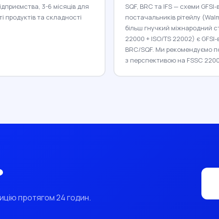
ідприємства, 3-6 місяців для
SQF, BRC та IFS — схеми GFSI
ті продуктів та складності
постачальників рітейлу (Walmar
більш гнучкий міжнародний ст
22000 + ISO/TS 22002) є GFSI
BRC/SQF. Ми рекомендуємо по
з перспективою на FSSC 2200
?
ицію протягом 24 годин.