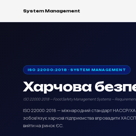
System Management
ISO 22000:2018 · SYSTEM MANAGEMENT
Харчова безп
ISO 22000:2018 — Food Safety Management Systems — Requirements f
ISO 22000:2018 — міжнародний стандарт HACCP/ХА
зобов'язує харчові підприємства впровадити ХАССП
вийти на ринок ЄС.