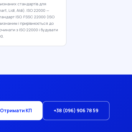
-визнаних стандартів для
t, Lidl, Aldi). ISO 22000 —
андарт ISO. FSSC 22000 (ISO
-визнаним і прирівнюється до
чинати з ISO 22000 і будувати
0.
+38 (096) 906 78 59
Отримати КП