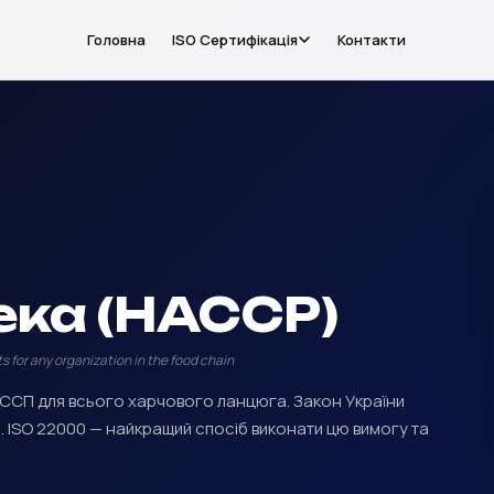
Головна
ISO Сертифікація
Контакти
ека (HACCP)
or any organization in the food chain
ССП для всього харчового ланцюга. Закон України
. ISO 22000 — найкращий спосіб виконати цю вимогу та