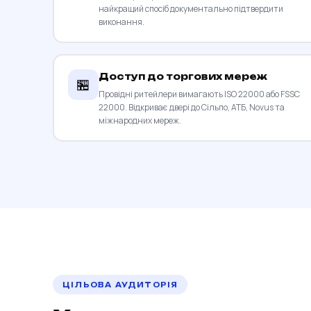
найкращий спосіб документально підтвердити
виконання.
Доступ до торгових мереж
🏪
Провідні ритейлери вимагають ISO 22000 або FSSC
22000. Відкриває двері до Сільпо, АТБ, Novus та
міжнародних мереж.
ЦІЛЬОВА АУДИТОРІЯ