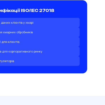
фікації ISO/IEC 27018
даних клієнтів у хмарі
ля хмарних обробників
I для клієнтів
а для корпоративного ринку
гуляторів