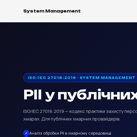
System Management
ISO/IEC 27018:2019 · SYSTEM MANAGEMENT
PII у публічн
ISO/IEC 27018:2019 — кодекс практики захисту персон
хмарах. Для публічних хмарних провайдерів.
Аналіз обробки PII в хмарному середовищі