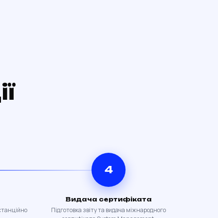
ії
4
Видача сертифіката
истанційно
Підготовка звіту та видача міжнародного