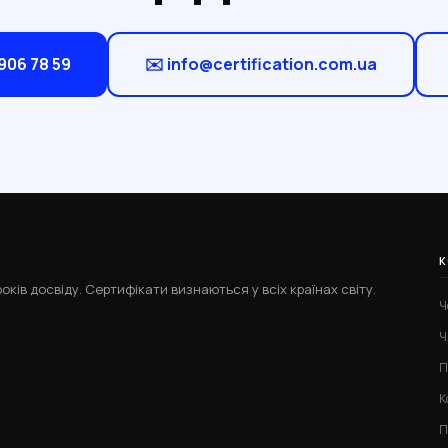
 906 78 59
✉️ info@certification.com.ua
К
оків досвіду. Сертифікати визнаються у всіх країнах світу.
Ч
Ч
П
К
П