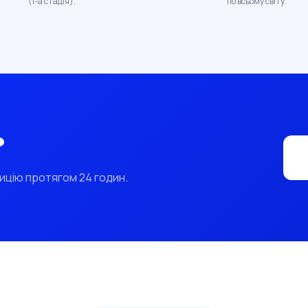
(1-а стадія).
по всьому світу.
?
ицію протягом 24 годин.