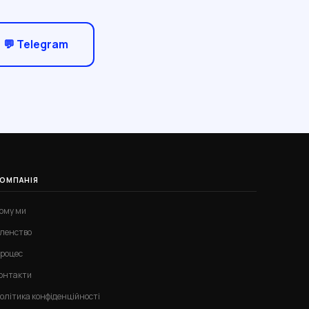
💬 Telegram
ОМПАНІЯ
ому ми
ленство
роцес
онтакти
олітика конфіденційності