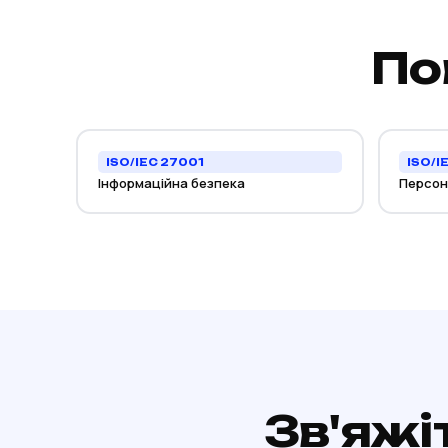
По
ISO/IEC 27001
ISO/I
Інформаційна безпека
Персона
Зв'яжі