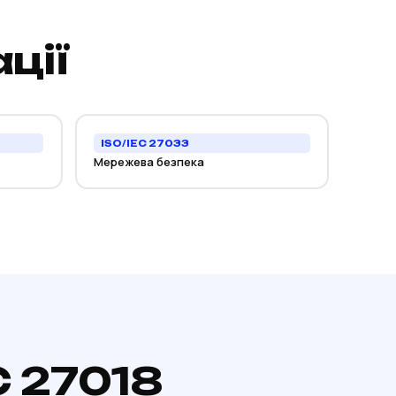
ції
ISO/IEC 27033
Мережева безпека
C 27018