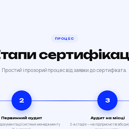
ПРОЦЕС
тапи сертифікац
Простий і прозорий процес від заявки до сертифіката.
2
3
Первинний аудит
Аудит на місці
 документації системи менеджменту
2-а стадія — на підприємстві або д