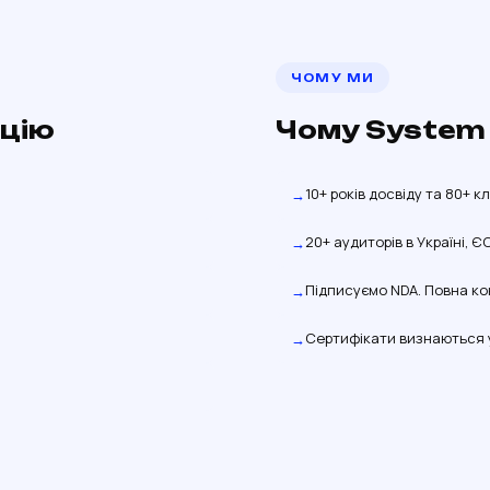
ЧОМУ МИ
ацію
Чому System
10+ років досвіду та 80+ к
20+ аудиторів в Україні, Є
Підписуємо NDA. Повна ко
Сертифікати визнаються у