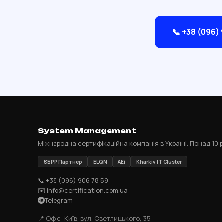
📞 +38 (096)
System Management
Міжнародна сертифікаційна компанія в Україні. Понад 10 р
ЄБРР Партнер
ELQN
AEi
Kharkiv IT Cluster
📞 +38 (096) 906 78 59
✉️ info@certification.com.ua
Telegram
📍 Офіс: Київ, вул. Светлицького, 35