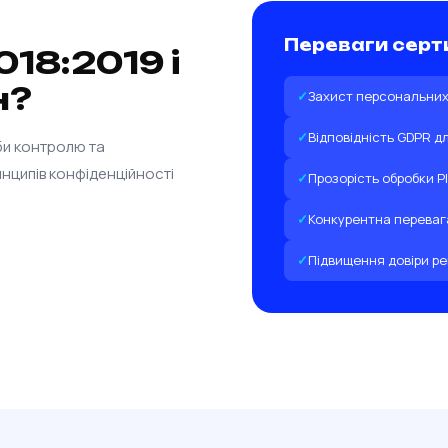
Переваги серти
018:2019 і
н?
Захист персональних 
Відповідність GDPR д
би контролю та
инципів конфіденційності
Прозорість обробки PI
Конкурентна переваг
Підвищення довіри ре