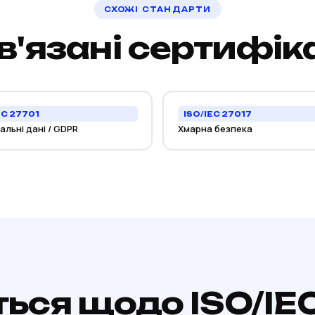
СХОЖІ СТАНДАРТИ
в'язані сертифіка
EC 27701
ISO/IEC 27017
льні дані / GDPR
Хмарна безпека
ться щодо ISO/IE