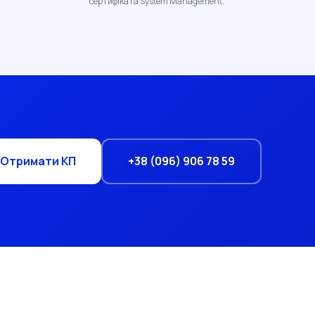
сертифіката System Management.
+38 (096) 906 78 59
Отримати КП