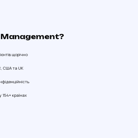
 Management?
лієнтів щорічно
С, США та UK
нфіденційність
 154+ країнах