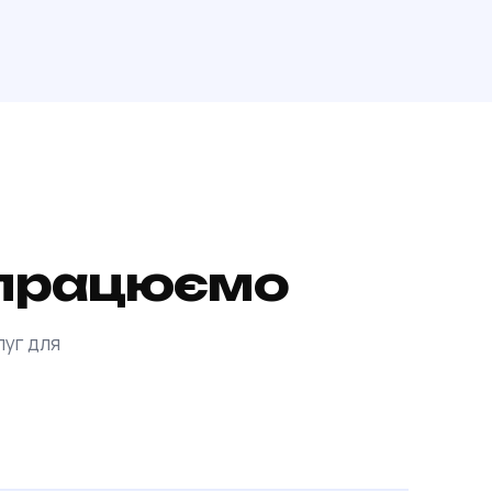
и працюємо
луг для