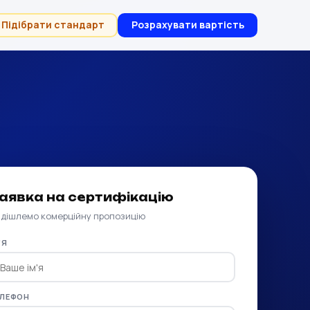
Підібрати стандарт
Розрахувати вартість
аявка на сертифікацію
дішлемо комерційну пропозицію
'Я
ЕЛЕФОН