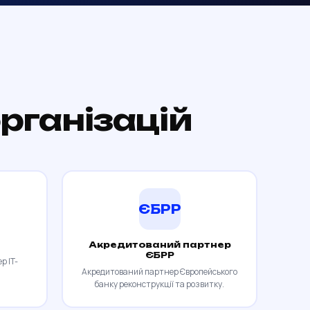
рганізацій
ЄБРР
Акредитований партнер
ЄБРР
р IT-
Акредитований партнер Європейського
банку реконструкції та розвитку.