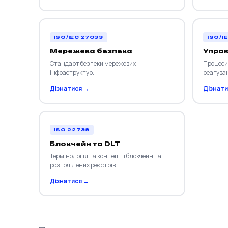
ISO/IEC 27033
ISO/I
Мережева безпека
Управ
Стандарт безпеки мережевих
Процеси
інфраструктур.
реагуван
Дізнатися →
Дізнати
ISO 22739
Блокчейн та DLT
Термінологія та концепції блокчейн та
розподілених реєстрів.
Дізнатися →