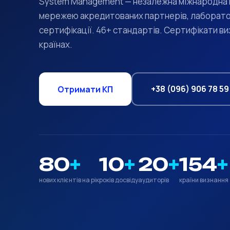
System Management — незалежна міжнародна к
мережею акредитованих партнерів, лаборатор
сертифікації. 46+ стандартів. Сертифікати ви
країнах.
+38 (096) 906 78 59
Отримати КП
80
+
10
+
20
+
154
+
нових клієнтів на рік
років досвіду
аудиторів
країни визнання