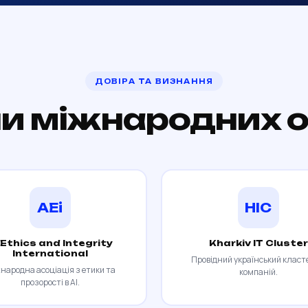
ДОВІРА ТА ВИЗНАННЯ
и міжнародних о
AEi
HIC
 Ethics and Integrity
Kharkiv IT Cluster
International
Провідний український класте
народна асоціація з етики та
компаній.
прозорості в AI.