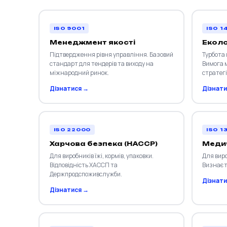
ISO 9001
ISO 1
Менеджмент якості
Екол
Підтвердження рівня управління. Базовий
Турбота
стандарт для тендерів та виходу на
Вимога 
міжнародний ринок.
стратегі
Дізнатися →
Дізнати
ISO 22000
ISO 1
Харчова безпека (HACCP)
Медич
Для виробників їжі, кормів, упаковки.
Для виро
Відповідність ХАССП та
Визнаєть
Держпродспоживслужби.
Дізнати
Дізнатися →