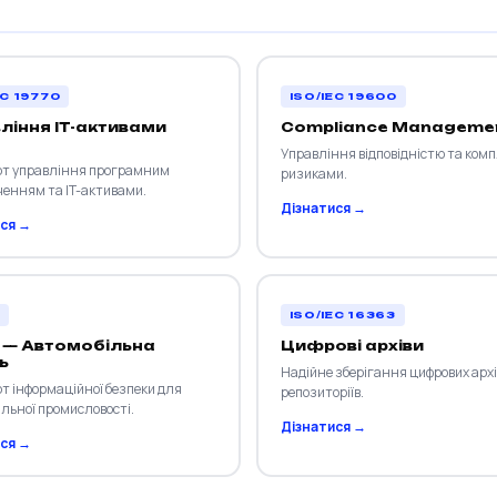
EC 19770
ISO/IEC 19600
ління IT-активами
Compliance Manageme
Управління відповідністю та ком
т управління програмним
ризиками.
ченням та IT-активами.
Дізнатися →
ся →
ISO/IEC 16363
 — Автомобільна
Цифрові архіви
ь
Надійне зберігання цифрових архі
т інформаційної безпеки для
репозиторіїв.
льної промисловості.
Дізнатися →
ся →