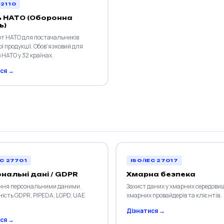
2110
ь НАТО (Оборонна
ь)
т НАТО для постачальників
ї продукції. Обов'язковий для
 НАТО у 32 країнах.
ся →
EC 27701
ISO/IEC 27017
нальні дані / GDPR
Хмарна безпека
ння персональними даними.
Захист даних у хмарних середови
ність GDPR, PIPEDA, LGPD, UAE
хмарних провайдерів та клієнтів.
Дізнатися →
ся →