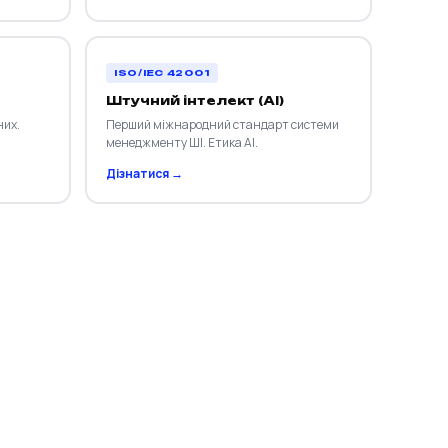
ISO/IEC 42001
Штучний інтелект (AI)
них.
Перший міжнародний стандарт системи
менеджменту ШІ. Етика AI.
Дізнатися →