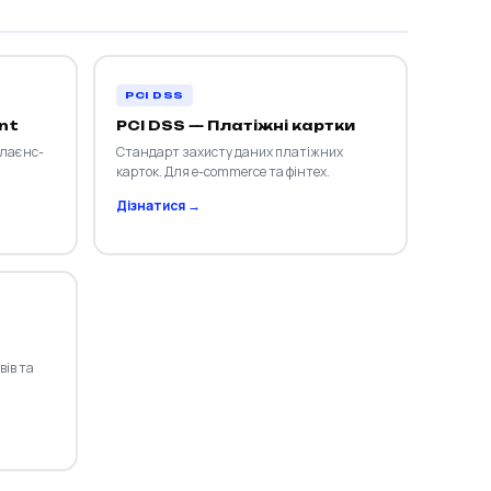
PCI DSS
nt
PCI DSS — Платіжні картки
плаєнс-
Стандарт захисту даних платіжних
карток. Для e-commerce та фінтех.
Дізнатися →
вів та