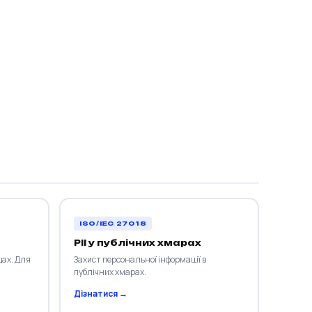
ISO/IEC 27018
PII у публічних хмарах
щах. Для
Захист персональної інформації в
публічних хмарах.
Дізнатися →