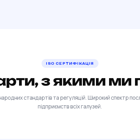
ISO СЕРТИФІКАЦІЯ
арти, з якими м
народних стандартів та регуляцій. Широкий спектр пос
підприємств всіх галузей.