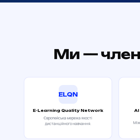
Ми — член
ELQN
E-Learning Quality Network
AI
Європейська мережа якості
Між
дистанційного навчання.