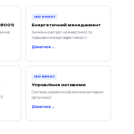
ISO 50001
18001)
Енергетичний менеджмент
амінив
Зниження витрат на енергоносії та
підвищення енергоефективності.
Дізнатися →
ISO 55001
у
Управління активами
Система управління фізичними активами
су.
організації.
Дізнатися →