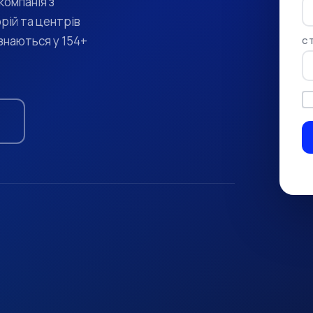
омпанія з
ій та центрів
знаються у 154+
С