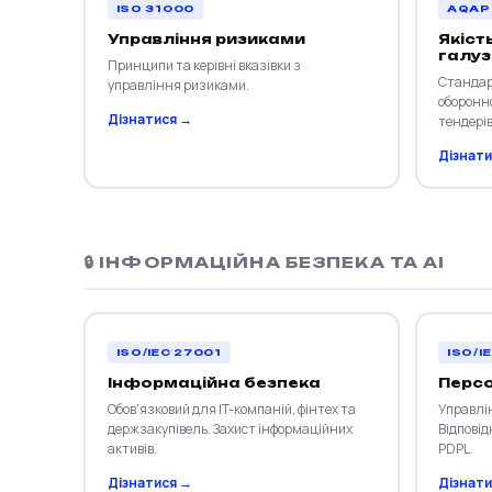
ISO 31000
AQAP 
Управління ризиками
Якіст
галуз
Принципи та керівні вказівки з
Стандар
управління ризиками.
оборонно
Дізнатися →
тендерів
Дізнати
🔒 ІНФОРМАЦІЙНА БЕЗПЕКА ТА AI
ISO/IEC 27001
ISO/I
Інформаційна безпека
Персо
Обов'язковий для IT-компаній, фінтех та
Управлі
держзакупівель. Захист інформаційних
Відповід
активів.
PDPL.
Дізнатися →
Дізнати