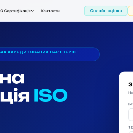
Онлайн оцінка
SO Сертифікація
Контакти
ЖА АКРЕДИТОВАНИХ ПАРТНЕРІВ ·
на
З
ція
ISO
На
ІМ
Т