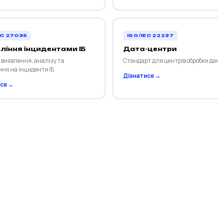
EC 27035
ISO/IEC 22237
ління інцидентами ІБ
Дата-центри
 виявлення, аналізу та
Стандарт для центрів обробки да
ня на інциденти ІБ.
Дізнатися →
ся →