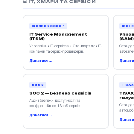
💻 IT, ХМАРИ ТА СЕРВІСИ
ISO/IEC 20000-1
ISO/I
IT Service Management
Управ
(ITSM)
(SAM)
Управління IT-сервісами. Стандарт для IT-
Стандар
компаній та сервіс-провайдерів.
забезпе
Дізнатися →
Дізнати
SOC 2
TISAX
SOC 2 — Безпека сервісів
TISAX
галуз
Аудит безпеки, доступності та
Стандар
конфіденційності SaaS-сервісів.
автомобі
Дізнатися →
Дізнати