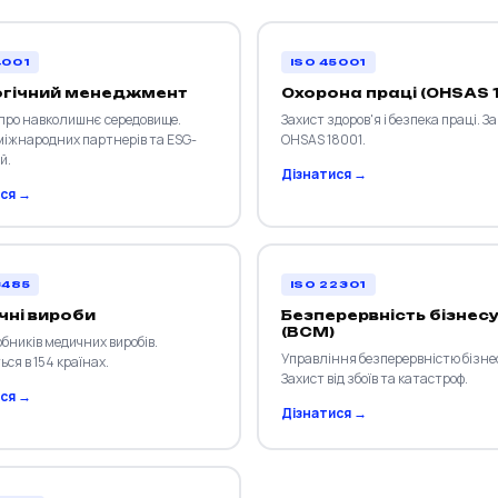
4001
ISO 45001
огічний менеджмент
Охорона праці (OHSAS 
 про навколишнє середовище.
Захист здоров'я і безпека праці. З
міжнародних партнерів та ESG-
OHSAS 18001.
й.
Дізнатися →
ся →
3485
ISO 22301
ні вироби
Безперервність бізнес
(BCM)
бників медичних виробів.
Управління безперервністю бізне
ся в 154 країнах.
Захист від збоїв та катастроф.
ся →
Дізнатися →